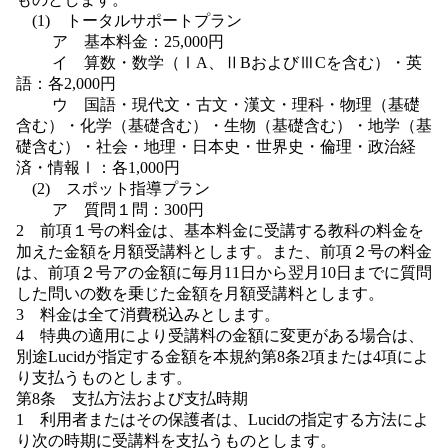
(1) トータルサポートプラン
ア 基本料金：25,000円
イ 算数・数学（ⅠA、ⅡBおよびⅢCを含む）・英
語：各2,000円
ウ 国語・現代文・古文・漢文・理科・物理（基礎
含む）・化学（基礎含む）・生物（基礎含む）・地学（基
礎含む）・社会・地理・日本史・世界史・倫理・政治経
済・情報Ⅰ：各1,000円
(2) スポット指導プラン
ア 質問１問：300円
2 前項１号の料金は、基本料金に受講する教科の料金を
加えた金額を月額受講料とします。また、前項２号の料金
は、前項２号アの金額に毎月11日から翌月10日までに質問
した問いの数を乗じた金額を月額受講料とします。
3 料金は全て消費税込みとします。
4 特典の適用により受講料の金額に変更がある場合は、
別途Lucidが指定する金額を本規約第8条2項または4項によ
り支払うものとします。
第8条 支払方法および支払時期
1 利用者またはその保護者は、Lucidの指定する方法によ
り次の時期に受講料を支払うものとします。