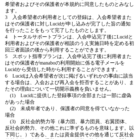
希望者およびその保護者が本規約に同意したものとみなし
ます。
3 入会希望者の利用者としての登録は、入会希望者また
はその保護者に対しLucidが申し込みが完了した旨の通知
を行ったことをもって完了したものとします。
4 トータルサポートプランは、入会申込完了後にLucidと
利用者およびその保護者が相談のうえ実施日時を定める初
回三者面談の後から利用することができます。
5 スポット指導プランは、入会申込完了後に利用者また
はその保護者がmanaboの利用開始に係る電子メールを
Lucidから受信した時から利用することができます。
6 Lucidは入会希望者が次に掲げるいずれかの事由に該当
する場合は、入会および再入会を拒否することがあり、ま
たその理由について一切開示義務を負いません。
(1) Lucidに提供した登録事項の全部または一部に虚偽
があった場合
(2) 未成年者であり、保護者の同意を得ていなかった
場合
(3) 反社会的勢力等（暴力団、暴力団員、右翼団体、
反社会的勢力、その他これに準ずるものを意味します。以
下同じ。）である、または資金提供その他を通じて反社会