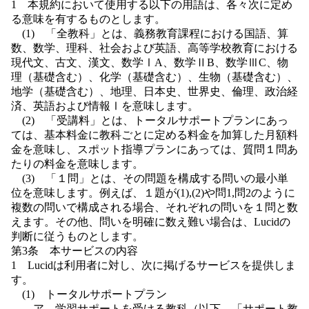
1 本規約において使用する以下の用語は、各々次に定め
る意味を有するものとします。
(1) 「全教科」とは、義務教育課程における国語、算
数、数学、理科、社会および英語、高等学校教育における
現代文、古文、漢文、数学ⅠA、数学ⅡB、数学ⅢC、物
理（基礎含む）、化学（基礎含む）、生物（基礎含む）、
地学（基礎含む）、地理、日本史、世界史、倫理、政治経
済、英語および情報Ⅰを意味します。
(2) 「受講料」とは、トータルサポートプランにあっ
ては、基本料金に教科ごとに定める料金を加算した月額料
金を意味し、スポット指導プランにあっては、質問１問あ
たりの料金を意味します。
(3) 「１問」とは、その問題を構成する問いの最小単
位を意味します。例えば、１題が(1),(2)や問1,問2のように
複数の問いで構成される場合、それぞれの問いを１問と数
えます。その他、問いを明確に数え難い場合は、Lucidの
判断に従うものとします。
第3条 本サービスの内容
1 Lucidは利用者に対し、次に掲げるサービスを提供しま
す。
(1) トータルサポートプラン
ア 学習サポートを受ける教科（以下、「サポート教