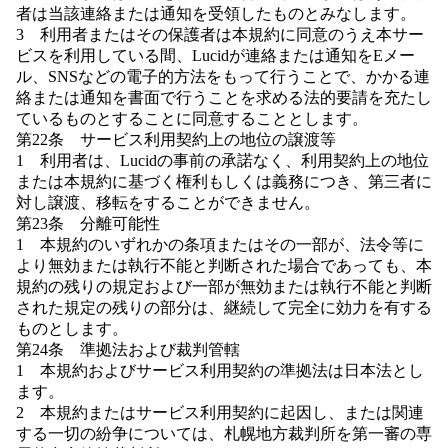
者は当該連絡または通知を受領したものとみなします。
3 利用者またはその保護者は本規約に同意のうえ本サー
ビスを利用している間、Lucidが連絡または通知をEメー
ル、SNSなどの電子的方法をもって行うことで、かかる連
絡または通知を書面で行うことを求める法的要請を充たし
ているものとすることに同意することとします。
第22条 サービス利用契約上の地位の譲渡等
1 利用者は、Lucidの事前の承諾なく、利用契約上の地位
または本規約に基づく権利もしくは義務につき、第三者に
対し譲渡、移転をすることができません。
第23条 分離可能性
1 本規約のいずれかの条項またはその一部が、法令等に
より無効または執行不能と判断された場合であっても、本
規約の残りの規定および一部が無効または執行不能と判断
された規定の残りの部分は、継続して完全に効力を有する
ものとします。
第24条 準拠法および裁判管轄
1 本規約およびサービス利用契約の準拠法は日本法とし
ます。
2 本規約またはサービス利用契約に起因し、または関連
する一切の紛争については、札幌地方裁判所を第一審の専