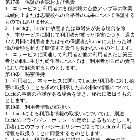
第17条 保証の否認および免責
1 本サービスは利用者の各種試験の点数アップ等の学業
成績向上または志望校への合格等の成果について保証する
ものではありません。
2 Lucidは、Lucidに故意または重過失がある場合を除
き、本サービスに関して利用者が被った損害につき、過去
12カ月間に利用者またはその保護者がLucidに支払った対
価の金額を超えて賠償する責任を負わないものとします。
3 本サービスに関連して利用者と他の利用者または第三
者との間に生じた紛争等については、利用者が自己の責任
において解決するものとします。
第18条 秘密保持
1 利用者は、本サービスに関してLucidが利用者に対し秘
密に取扱うことを求めて開示した非公開の情報について、
Lucidの事前の承諾がある場合を除き、秘密に取扱うもの
とします。
第19条 利用者情報の取扱い
1 Lucidによる利用者情報の取扱いについては、別途
Lucidのプライバシーポリシーの定めによるものとし、利
用者はこのプライバシーポリシーに従ってLucidが利用者
情報を取扱うことに同意するものとします。
2 Lucidは、利用者がLucidに提供した情報、データ等