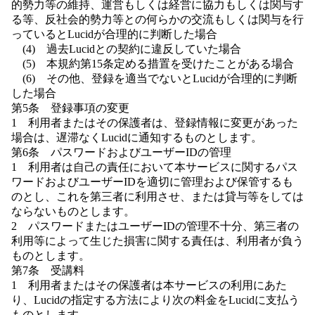
的勢力等の維持、運営もしくは経営に協力もしくは関与す
る等、反社会的勢力等との何らかの交流もしくは関与を行
っているとLucidが合理的に判断した場合
(4) 過去Lucidとの契約に違反していた場合
(5) 本規約第15条定める措置を受けたことがある場合
(6) その他、登録を適当でないとLucidが合理的に判断
した場合
第5条 登録事項の変更
1 利用者またはその保護者は、登録情報に変更があった
場合は、遅滞なくLucidに通知するものとします。
第6条 パスワードおよびユーザーIDの管理
1 利用者は自己の責任において本サービスに関するパス
ワードおよびユーザーIDを適切に管理および保管するも
のとし、これを第三者に利用させ、または貸与等をしては
ならないものとします。
2 パスワードまたはユーザーIDの管理不十分、第三者の
利用等によって生じた損害に関する責任は、利用者が負う
ものとします。
第7条 受講料
1 利用者またはその保護者は本サービスの利用にあた
り、Lucidの指定する方法により次の料金をLucidに支払う
ものとします。